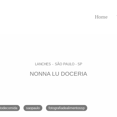
Home
LANCHES
SÃO PAULO - SP
NONNA LU DOCERIA
otodecomida
saopaulo
fotografiadealimentossp