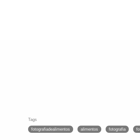
Tags
fotografiadealimentos
alimentos
fotografia
f